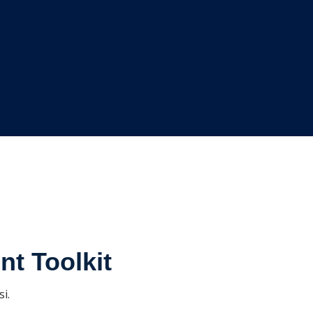
t Toolkit
i.