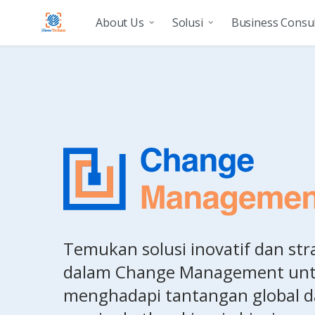
Skip to Content
About Us
Solusi
Business Consul
Temukan solusi inovatif dan stra
dalam Change Management un
menghadapi tantangan global 